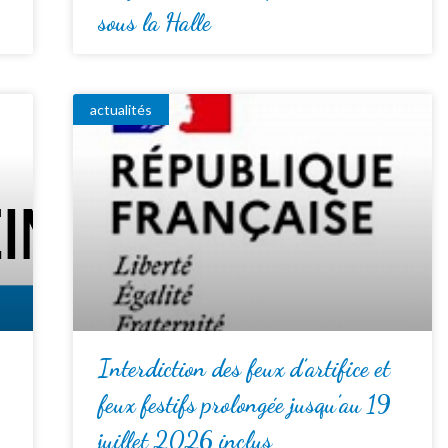
sous la Halle
actualités
Interdiction des feux d’artifice et
feux festifs prolongée jusqu’au 19
juillet 2026 inclus