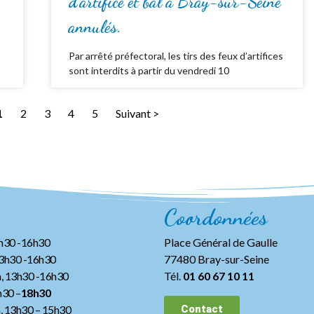
d’artifice et bal à Bray-sur-Seine
annulés.
Par arrêté préfectoral, les tirs des feux d’artifices
sont interdits à partir du vendredi 10
1
2
3
4
5
Suivant >
Coordonnées
3h30 -16h30
Place Général de Gaulle
13h30 -16h30
77480 Bray-sur-Seine
, 13h30 -16h30
Tél.
01 60 67 10 11
h30 –
18h30
h, 13h30
– 15h30
Contact