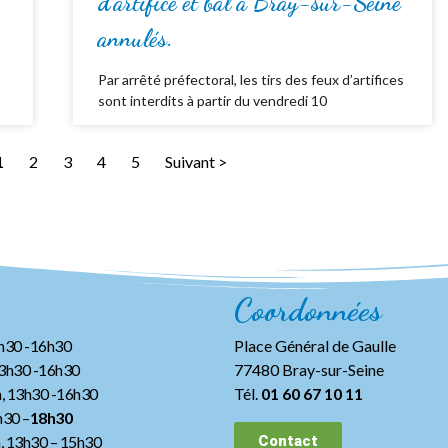
d’artifice et bal à Bray-sur-Seine
annulés.
Par arrêté préfectoral, les tirs des feux d’artifices
sont interdits à partir du vendredi 10
1
2
3
4
5
Suivant >
Coordonnées
3h30 -16h30
Place Général de Gaulle
13h30 -16h30
77480 Bray-sur-Seine
, 13h30 -16h30
Tél.
01 60 67 10 11
h30 –
18h30
h, 13h30
– 15h30
Contact