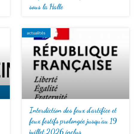
sous la Halle
actualités
Interdiction des feux d’artifice et
feux festifs prolongée jusqu’au 19
juillet 2026 inclus