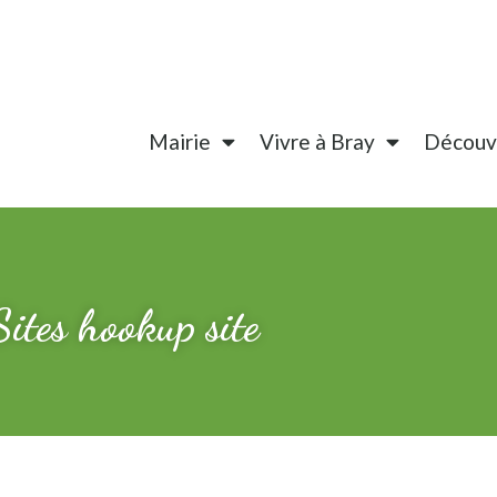
Mairie
Vivre à Bray
Découvr
ites hookup site