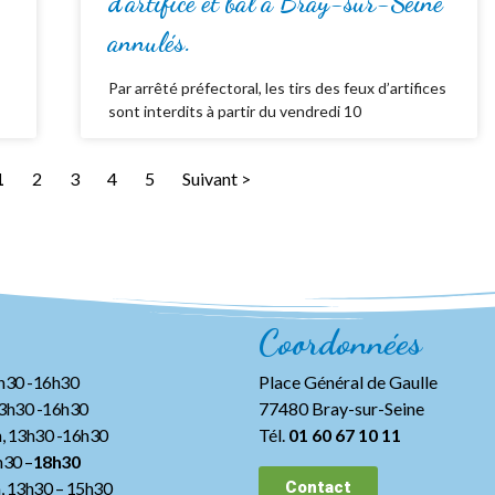
d’artifice et bal à Bray-sur-Seine
annulés.
Par arrêté préfectoral, les tirs des feux d’artifices
sont interdits à partir du vendredi 10
1
2
3
4
5
Suivant >
Coordonnées
3h30 -16h30
Place Général de Gaulle
13h30 -16h30
77480 Bray-sur-Seine
, 13h30 -16h30
Tél.
01 60 67 10 11
h30 –
18h30
h, 13h30
– 15h30
Contact