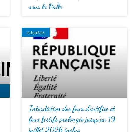
sous la Halle
actualités
Interdiction des feux d’artifice et
feux festifs prolongée jusqu’au 19
juillet 2026 inclus