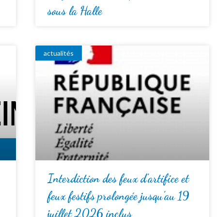
sous la Halle
actualités
Interdiction des feux d’artifice et
feux festifs prolongée jusqu’au 19
juillet 2026 inclus