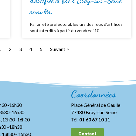
d’artifice et bal à Bray-sur-Seine
annulés.
Par arrêté préfectoral, les tirs des feux d’artifices
sont interdits à partir du vendredi 10
1
2
3
4
5
Suivant >
Coordonnées
3h30 -16h30
Place Général de Gaulle
13h30 -16h30
77480 Bray-sur-Seine
, 13h30 -16h30
Tél.
01 60 67 10 11
h30 –
18h30
h, 13h30
– 15h30
Contact