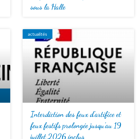
sous la Halle
actualités
Interdiction des feux d’artifice et
feux festifs prolongée jusqu’au 19
juillet 2026 inclus