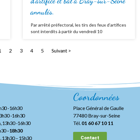
d’artifice et bal à Bray-sur-Seine
annulés.
Par arrêté préfectoral, les tirs des feux d’artifices
sont interdits à partir du vendredi 10
1
2
3
4
5
Suivant >
Coordonnées
3h30 -16h30
Place Général de Gaulle
13h30 -16h30
77480 Bray-sur-Seine
, 13h30 -16h30
Tél.
01 60 67 10 11
h30 –
18h30
h, 13h30
– 15h30
Contact