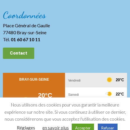
Coordonnées
Place Général de Gaulle
77480 Bray-sur-Seine
Tél.
01 60 67 10 11
Contact
Nous utilisons des cookies pour vous garantir la meilleure
expérience sur notre site. Si vous continuez à utiliser ce dernier,
nous considérerons que vous acceptez l'utilisation des cookies.
Mentions légales
Politique de confidentialité
Plan du site
Réglages
en savoir plus
Accepter
Refuser