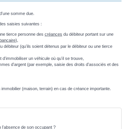
t d'une somme due.
 des saisies suivantes :
d'une tierce personne des
créances
du débiteur portant sur une
bancaire
),
 débiteur (qu'ils soient détenus par le débiteur ou une tierce
t d'immobiliser un véhicule où qu'il se trouve,
ommes d'argent (par exemple, saisie des droits d'associés et des
n immobilier (maison, terrain) en cas de créance importante.
en l'absence de son occupant ?