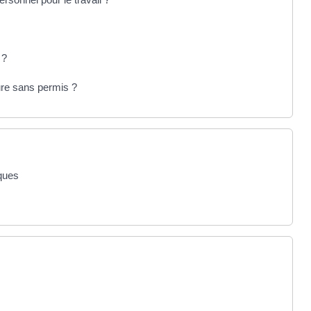
 ?
ure sans permis ?
sques