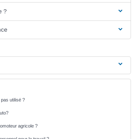
e ?
nce
pas utilisé ?
auto?
omoteur agricole ?
rsonnel pour le travail ?