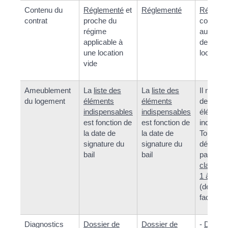
Contenu du
Réglementé
et
Réglementé
Régleme
contrat
proche du
conform
régime
aux spéc
applicable à
de cette
une location
location.
vide
Ameublement
La
liste des
La
liste des
Il n'exis
du logement
éléments
éléments
de liste 
indispensables
indispensables
élément
est fonction de
est fonction de
indispen
la date de
la date de
Toutefois
signature du
signature du
détermi
bail
bail
partie le
classem
1 à 5 éto
(démarc
facultati
Diagnostics
Dossier de
Dossier de
-
Diagno