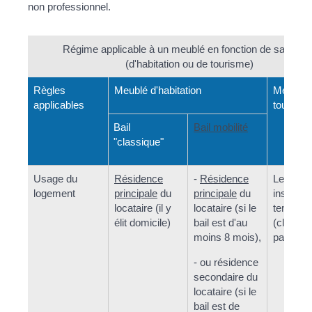
non professionnel.
Régime applicable à un meublé en fonction de sa natur
(d'habitation ou de tourisme)
Règles
Meublé d'habitation
Meublé 
applicables
tourism
Bail
Bail mobilité
"classique"
Usage du
Résidence
-
Résidence
Le locata
logement
principale
du
principale
du
installe
locataire (il y
locataire (si le
tempora
élit domicile)
bail est d'au
(clientèl
moins 8 mois),
passage
- ou résidence
secondaire du
locataire (si le
bail est de