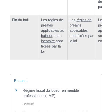
de séjou
par le lo
Fin du bail
Les règles de
Les
règles de
Les règl
préavis
préavis
préavis
applicables au
applicables
applicab
bailleur
et au
sont fixées par
sont de 
locataire
sont
la loi.
contractu
fixées par la
loi.
Et aussi
Régime fiscal du loueur en meublé
professionnel (LMP)
Fiscalité