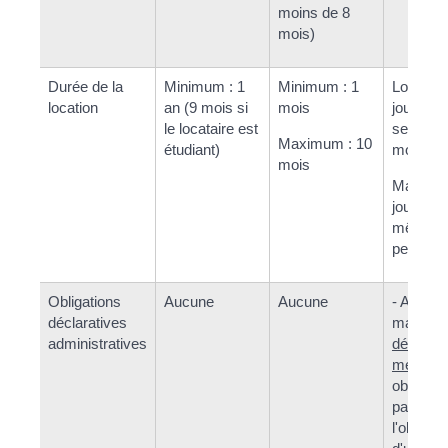
moins de 8
mois)
Durée de la
Minimum : 1
Minimum : 1
Location
location
an (9 mois si
mois
journée, 
le locataire est
semaine
Maximum : 10
étudiant)
mois.
mois
Maximum
jours av
même
personn
Obligations
Aucune
Aucune
- Auprès
déclaratives
mairie :
administratives
déclarat
meublé
e
obligatoi
parfois
l'obtenti