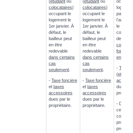
(
étudiant
ou
(
étudiant
ou
occupe l
colocataires
)
colocataires
)
logemen
occupant le
occupant le
partie de
logement le
logement le
l'année.
1
er
janvier. À
1
er
janvier. À
le cas
défaut, le
défaut, le
contraire
bailleur peut
bailleur peut
devoir p
en être
en être
cotisatio
redevable
redevable
foncière
dans certains
dans certains
entrepri
cas
cas
-
Taxe fo
seulement
.
seulement
.
(
et taxe
-
Taxe foncière
-
Taxe foncière
accesso
et
taxes
et
taxes
dues par
accessoires
accessoires
propriéta
dues par le
dues par le
- Dans
propriétaire.
propriétaire.
certaine
commune
propriéta
prélever